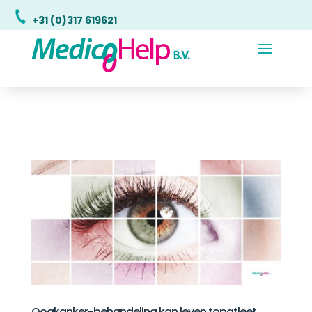
+31 (0)317 619621
Oogkanker-behandeling kan leven topatleet