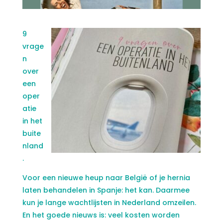
9
vrage
n
over
een
oper
atie
in het
buite
nland
.
Voor een nieuwe heup naar België of je hernia
laten behandelen in Spanje: het kan. Daarmee
kun je lange wachtlijsten in Nederland omzeilen.
En het goede nieuws is: veel kosten worden