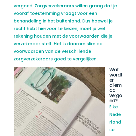
vergoed. Zorgverzekeraars willen graag dat je
vooraf toestemming vraagt voor een
behandeling in het buitenland. Dus hoewel je
recht hebt hiervoor te kiezen, moet je wel
rekening houden met de voorwaarden die je
verzekeraar stelt. Het is daarom slim de
voorwaarden van de verschillende
zorgverzekeraars goed te vergelijken.
Wat
wordt
er
allem
aal
vergo
ed?
Elke
Nede
rland
se