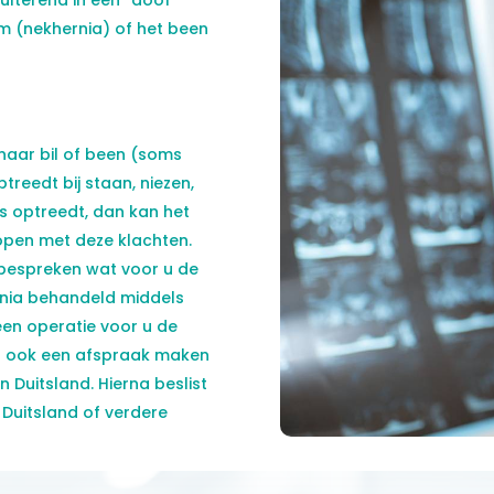
sulterend in een “doof”
m (nekhernia) of het been
 naar bil of been (soms
treedt bij staan, niezen,
es optreedt, dan kan het
ndlopen met deze klachten.
 bespreken wat voor u de
rnia behandeld middels
 een operatie voor u de
r u ook een afspraak maken
n Duitsland. Hierna beslist
n Duitsland of verdere