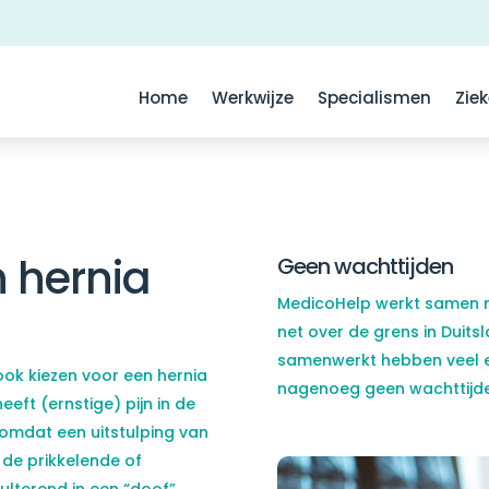
Home
Werkwijze
Specialismen
Zie
 hernia
Geen wachttijden
MedicoHelp werkt samen me
net over de grens in Duit
samenwerkt hebben veel e
ok kiezen voor een hernia
nagenoeg geen wachttijde
eeft (ernstige) pijn in de
omdat een uitstulping van
 de prikkelende of