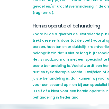
irriterende pijn, kan uitval van de zenuw re
gevoel en/of krachtsvermindering in de ar
(rughernia).
Hernia operatie of behandeling
Zodra bij de rughernia de uitstralende pijn
trekt deze zelfs door tot de voet) vooral op
Instagram
Linkedin
persen, hoesten en er duidelijk krachtverli
belangrijk zijn dat u niet te lang blijft ro
Het is raadzaam om met een specialist te
beste behandeling is. Veelal wordt een he
rust en fysiotherapie. Mocht u twijfelen of
juiste behandeling is, dan kunnen wij voo
voor een second opinion bij een specialist i
u zelf of u kiest voor een hernia operatie i
behandeling in Nederland.