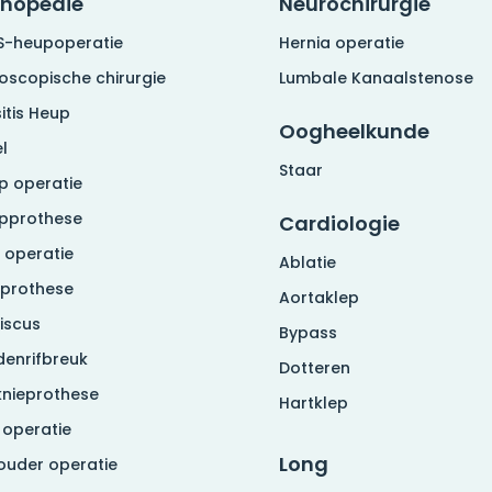
thopedie
Neurochirurgie
S-heupoperatie
Hernia operatie
roscopische chirurgie
Lumbale Kanaalstenose
itis Heup
Oogheelkunde
l
Staar
p operatie
pprothese
Cardiologie
 operatie
Ablatie
eprothese
Aortaklep
iscus
Bypass
denrifbreuk
Dotteren
knieprothese
Hartklep
 operatie
Long
ouder operatie