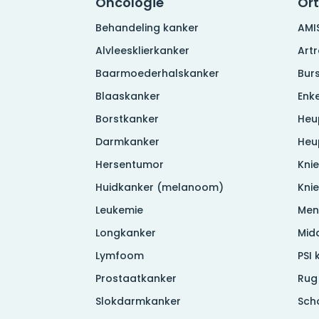
Oncologie
Or
Behandeling kanker
AMI
Alvleesklierkanker
Art
Baarmoederhalskanker
Burs
Blaaskanker
Enke
Borstkanker
Heu
Darmkanker
Heu
Hersentumor
Knie
Huidkanker (melanoom)
Kni
Leukemie
Men
Longkanker
Mid
Lymfoom
PSI 
Prostaatkanker
Rug
Slokdarmkanker
Sch