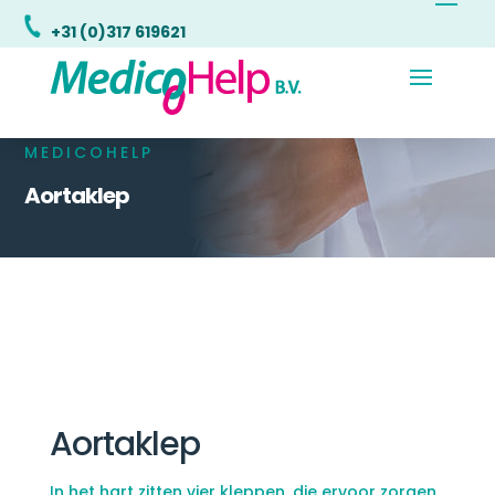
+31 (0)317 619621
MEDICOHELP
Aortaklep
Aortaklep
In het hart zitten vier kleppen, die ervoor zorgen