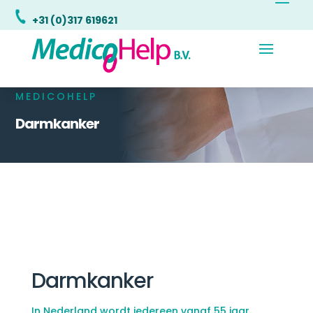
+31 (0)317 619621
MEDICOHELP
Darmkanker
Darmkanker
In Nederland wordt iedereen vanaf 55 jaar