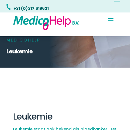
+31 (0)317 619621
MEDICOHELP
Leukemie
Leukemie
Leukemie staat ook bekend als bloedkanker. Het