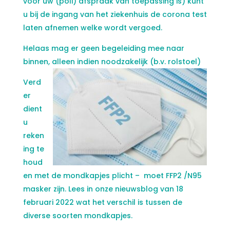
voor uw (poli) afspraak van toepassing is) kunt
u bij de ingang van het ziekenhuis de corona test
laten afnemen welke wordt vergoed.
Helaas mag er geen begeleiding mee naar
binnen, alleen indien noodzakelijk (b.v. rolstoel)
Verd
er
dient
u
reken
ing te
houd
en met de mondkapjes plicht – moet FFP2 /N95
masker zijn. Lees in onze nieuwsblog van 18
februari 2022 wat het verschil is tussen de
diverse soorten mondkapjes.