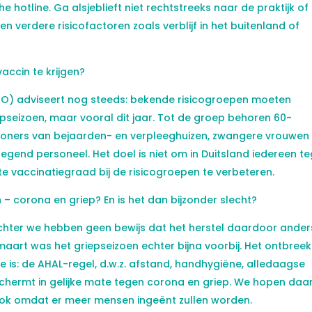
hotline. Ga alsjeblieft niet rechtstreeks naar de praktijk of
nen verdere risicofactoren zoals verblijf in het buitenland of
accin te krijgen?
KO) adviseert nog steeds: bekende risicogroepen moeten
epseizoen, maar vooral dit jaar. Tot de groep behoren 60-
woners van bejaarden- en verpleeghuizen, zwangere vrouwen
egend personeel. Het doel is niet om in Duitsland iedereen t
e vaccinatiegraad bij de risicogroepen te verbeteren.
jgen – corona en griep? En is het dan bijzonder slecht?
k. Echter we hebben geen bewijs dat het herstel daardoor anders
art was het griepseizoen echter bijna voorbij. Het ontbreek
 is: de AHAL-regel, d.w.z. afstand, handhygiëne, alledaagse
eschermt in gelijke mate tegen corona en griep. We hopen da
 ook omdat er meer mensen ingeënt zullen worden.