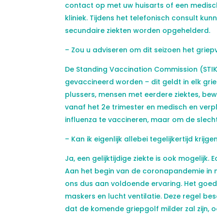
contact op met uw huisarts of een medische 
kliniek. Tijdens het telefonisch consult kun
secundaire ziekten worden opgehelderd.
– Zou u adviseren om dit seizoen het griepv
De Standing Vaccination Commission (STI
gevaccineerd worden – dit geldt in elk gri
plussers, mensen met eerdere ziektes, be
vanaf het 2e trimester en medisch en verpl
influenza te vaccineren, maar om de slecht
– Kan ik eigenlijk allebei tegelijkertijd kri
Ja, een gelijktijdige ziekte is ook mogelij
Aan het begin van de coronapandemie in ma
ons dus aan voldoende ervaring. Het goede
maskers en lucht ventilatie. Deze regel b
dat de komende griepgolf milder zal zijn,