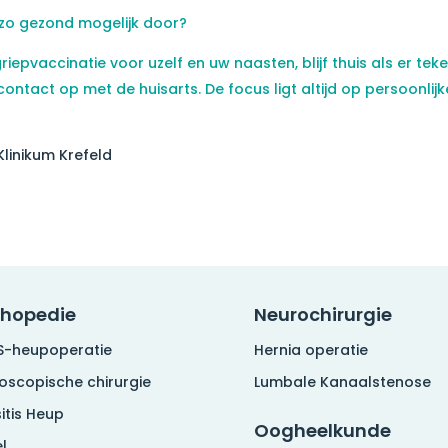
zo gezond mogelijk door?
iepvaccinatie voor uzelf en uw naasten, blijf thuis als er tek
contact op met de huisarts. De focus ligt altijd op persoonlijk
Klinikum Krefeld
thopedie
Neurochirurgie
S-heupoperatie
Hernia operatie
roscopische chirurgie
Lumbale Kanaalstenose
itis Heup
Oogheelkunde
l