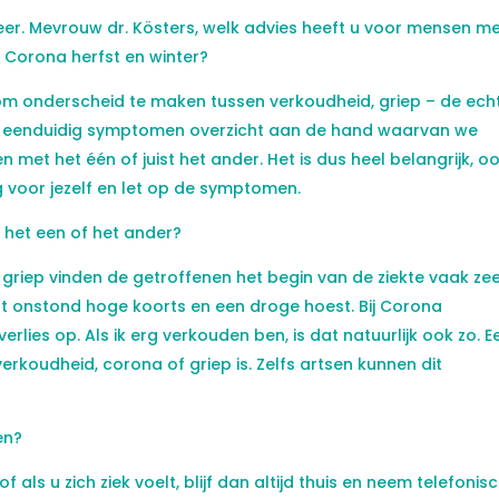
weer. Mevrouw dr. Kösters, welk advies heeft u voor mensen m
 Corona herfst en winter?
k om onderscheid te maken tussen verkoudheid, griep – de ech
en eenduidig symptomen overzicht aan de hand waarvan we
met het één of juist het ander. Het is dus heel belangrijk, o
g voor jezelf en let op de symptomen.
r het een of het ander?
Bij griep vinden de getroffenen het begin van de ziekte vaak ze
 onstond hoge koorts en een droge hoest. Bij Corona
lies op. Als ik erg verkouden ben, is dat natuurlijk ook zo. E
verkoudheid, corona of griep is. Zelfs artsen kunnen dit
en?
 als u zich ziek voelt, blijf dan altijd thuis en neem telefonis