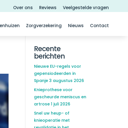
Over ons
Reviews
Veelgestelde vragen
kenhuizen
Zorgverzekering
Nieuws
Contact
Recente
berichten
Nieuwe EU-regels voor
gepensiodeerden in
Spanje
3 augustus 2026
Knieprothese voor
gescheurde meniscus en
artrose
1 juli 2026
Snel uw heup- of
knieoperatie met
revalidatie in het