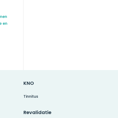
enen
e en
KNO
Tinnitus
Revalidatie