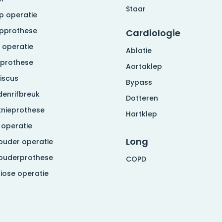
Staar
p operatie
pprothese
Cardiologie
 operatie
Ablatie
eprothese
Aortaklep
iscus
Bypass
denrifbreuk
Dotteren
knieprothese
Hartklep
 operatie
Long
ouder operatie
ouderprothese
COPD
liose operatie