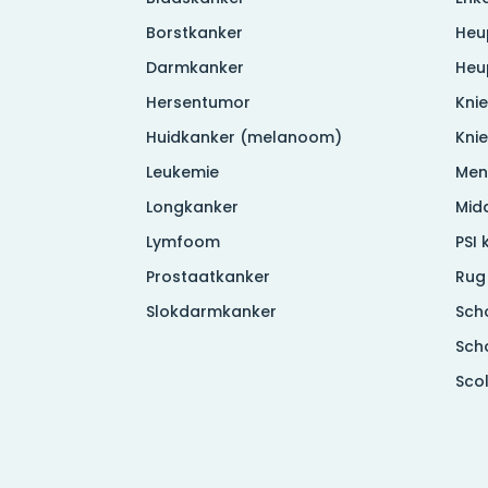
Borstkanker
Heu
Darmkanker
Heu
Hersentumor
Knie
Huidkanker (melanoom)
Kni
Leukemie
Men
Longkanker
Mid
Lymfoom
PSI 
Prostaatkanker
Rug
Slokdarmkanker
Sch
Sch
Sco