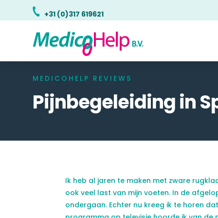
+31 (0)317 619621
MEDICOHELP REVIEWS
Pijnbegeleiding in S
Ik heb al jaren te maken met zware rugkla
ook veel last van mijn voeten. In de afgel
ondergaan. Echter nu kreeg ik te horen da
programma op televisie hoorde ik van de mo