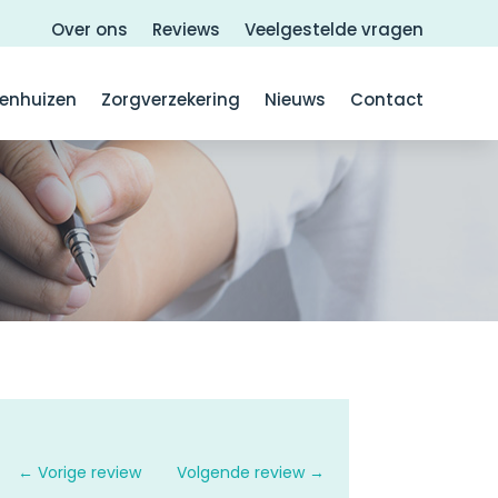
Over ons
Reviews
Veelgestelde vragen
kenhuizen
Zorgverzekering
Nieuws
Contact
←
Vorige review
Volgende review
→