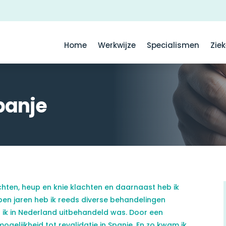
Home
Werkwijze
Specialismen
Zie
panje
chten, heup en knie klachten en daarnaast heb ik
open jaren heb ik reeds diverse behandelingen
t ik in Nederland uitbehandeld was. Door een
gelijkheid tot revalidatie in Spanje. En zo kwam ik