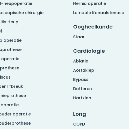
S-heupoperatie
Hernia operatie
roscopische chirurgie
Lumbale Kanaalstenose
itis Heup
Oogheelkunde
l
Staar
p operatie
pprothese
Cardiologie
 operatie
Ablatie
eprothese
Aortaklep
iscus
Bypass
denrifbreuk
Dotteren
knieprothese
Hartklep
 operatie
Long
ouder operatie
ouderprothese
COPD