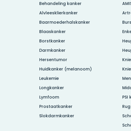
Behandeling kanker
AMI
Alvleesklierkanker
Art
Baarmoederhalskanker
Burs
Blaaskanker
Enke
Borstkanker
Heu
Darmkanker
Heu
Hersentumor
Knie
Huidkanker (melanoom)
Kni
Leukemie
Men
Longkanker
Mid
Lymfoom
PSI 
Prostaatkanker
Rug
Slokdarmkanker
Sch
Sch