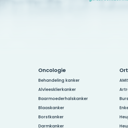
Oncologie
Or
Behandeling kanker
AMI
Alvleesklierkanker
Art
Baarmoederhalskanker
Burs
Blaaskanker
Enke
Borstkanker
Heu
Darmkanker
Heu