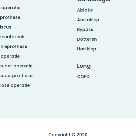
 operatie
Ablatie
eprothese
Aortaklep
iscus
Bypass
denrifbreuk
Dotteren
knieprothese
Hartklep
 operatie
Long
ouder operatie
ouderprothese
COPD
liose operatie
Copyright © 2020