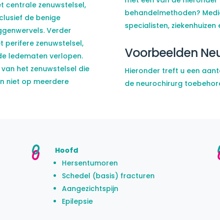
t centrale zenuwstelsel,
behandelmethoden? Medico
clusief de benige
specialisten, ziekenhuizen e
uggenwervels. Verder
t perifere zenuwstelsel,
Voorbeelden Neu
 de ledematen verlopen.
van het zenuwstelsel die
Hieronder treft u een aant
en niet op meerdere
de neurochirurg toebehor
.
Hoofd
Hersentumoren
Schedel (basis) fracturen
Aangezichtspijn
Epilepsie