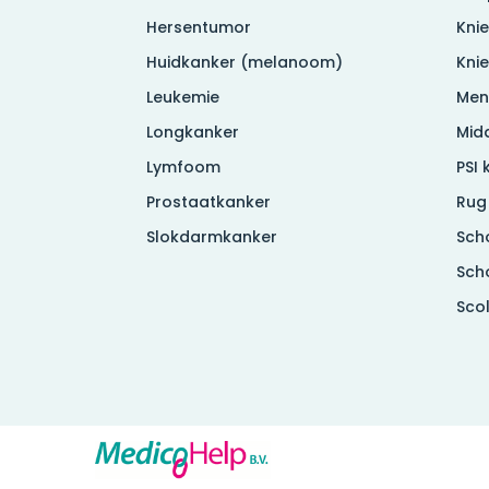
Hersentumor
Knie
Huidkanker (melanoom)
Kni
Leukemie
Men
Longkanker
Mid
Lymfoom
PSI 
Prostaatkanker
Rug
Slokdarmkanker
Sch
Sch
Sco