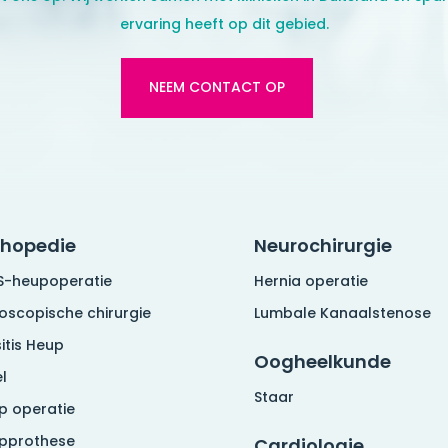
ervaring heeft op dit gebied.
NEEM CONTACT OP
thopedie
Neurochirurgie
S-heupoperatie
Hernia operatie
roscopische chirurgie
Lumbale Kanaalstenose
itis Heup
Oogheelkunde
l
Staar
p operatie
pprothese
Cardiologie