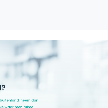
d?
 buitenland, neem dan
je
waar men ruime