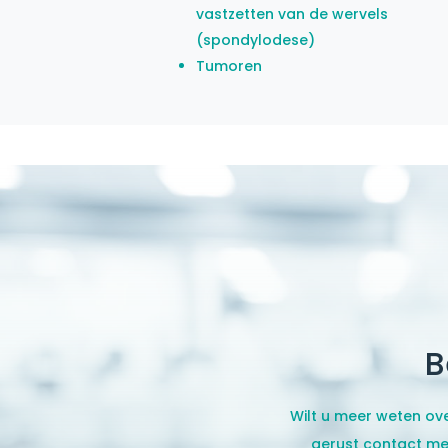
vastzetten van de wervels
(spondylodese)
Tumoren
B
Wilt u meer weten ov
gerust contact met