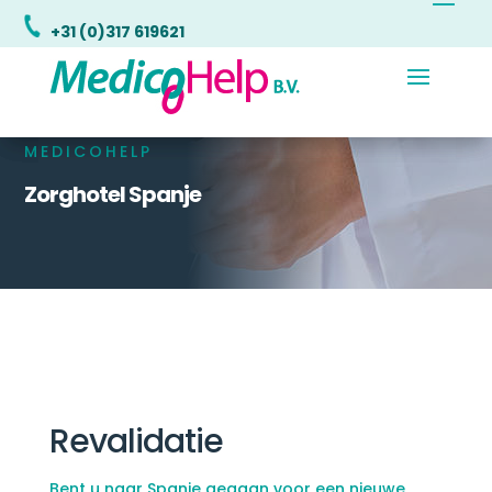
+31 (0)317 619621
+31 (0)317 619621
+31 (0)317 619621
MEDICOHELP
Zorghotel Spanje
Revalidatie
Bent u naar Spanje gegaan voor een nieuwe