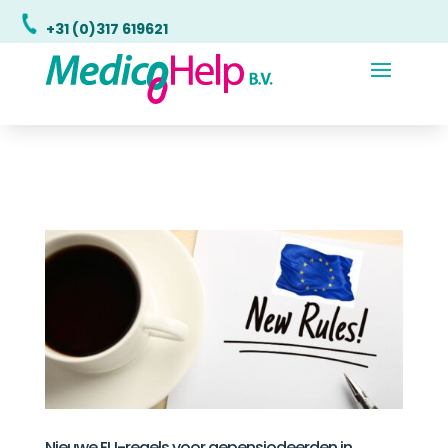
+31 (0)317 619621
Nieuwe EU-regels voor gepensiodeerden in