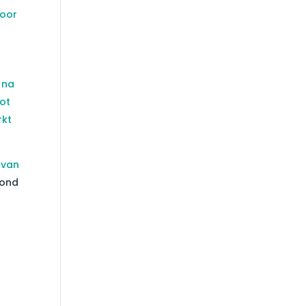
voor
 na
tot
rkt
 van
ond