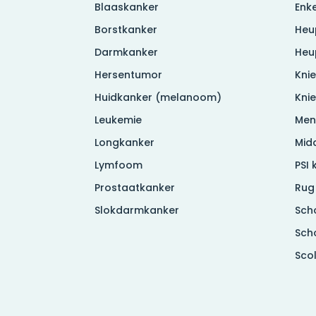
Blaaskanker
Enke
Borstkanker
Heu
Darmkanker
Heu
Hersentumor
Knie
Huidkanker (melanoom)
Kni
Leukemie
Men
Longkanker
Mid
Lymfoom
PSI 
Prostaatkanker
Rug
Slokdarmkanker
Sch
Sch
Sco