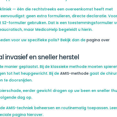
kliniek — één die rechtstreeks een overeenkomst heeft met
eenvoudigst: geen extra formulieren, directe declaratie. Voo
et S2-formulier gebruiken. Dat is een toestemmingsformulier 
reaucratisch, maar MedicoHelp begeleidt u hierin.
eden voor uw specifieke polis? Bekijk dan de
pagina over
invasief en sneller herstel
de manier geplaatst. Bij de klassieke methode moeten spiere
n tot het heupgewricht. Bij de
AMIS-methode
gaat de chiru
en te doorsnijden.
r spierschade, eerder gewicht dragen op uw been en sneller thu
 volgende dag op.
 de AMIS-techniek beheersen en routinematig toepassen. Lee
ciale pagina hierover.