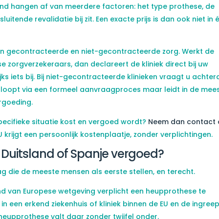
and hangen af van meerdere factoren: het type prothese, de
sluitende revalidatie bij zit. Een exacte prijs is dan ook niet in 
sen gecontracteerde en niet-gecontracteerde zorg. Werkt de
 zorgverzekeraars, dan declareert de kliniek direct bij uw
jks iets bij. Bij niet-gecontracteerde klinieken vraagt u achter
t loopt via een formeel aanvraagproces maar leidt in de mee
ergoeding.
pecifieke situatie kost en vergoed wordt?
Neem dan contact
 krijgt een persoonlijk kostenplaatje, zonder verplichtingen.
Duitsland of Spanje vergoed?
aag die de meeste mensen als eerste stellen, en terecht.
nd van Europese wetgeving verplicht een heupprothese te
n een erkend ziekenhuis of kliniek binnen de EU en de ingree
 heupprothese valt daar zonder twijfel onder.