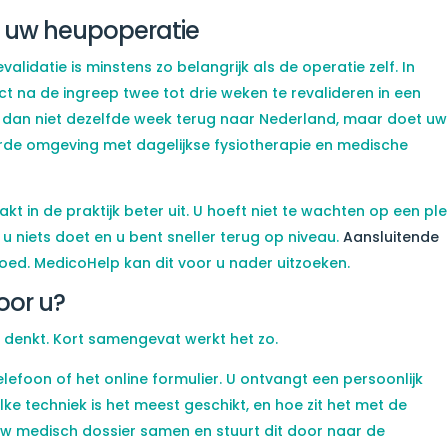
a uw heupoperatie
alidatie is minstens zo belangrijk als de operatie zelf. In
ct na de ingreep twee tot drie weken te revalideren in een
kt dan niet dezelfde week terug naar Nederland, maar doet uw
erde omgeving met dagelijkse fysiotherapie en medische
kt in de praktijk beter uit. U hoeft niet te wachten op een plek
 u niets doet en u bent sneller terug op niveau.
Aansluitende
oed. MedicoHelp kan dit voor u nader uitzoeken.
oor u?
 denkt. Kort samengevat werkt het zo.
efoon of het online formulier. U ontvangt een persoonlijk
welke techniek is het meest geschikt, en hoe zit het met de
uw medisch dossier samen en stuurt dit door naar de