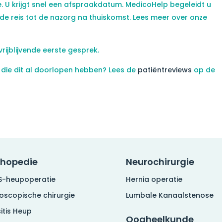
je. U krijgt snel een afspraakdatum. MedicoHelp begeleidt u
 de reis tot de nazorg na thuiskomst. Lees meer over onze
vrijblijvende eerste gesprek.
die dit al doorlopen hebben? Lees de
patiëntreviews
op de
thopedie
Neurochirurgie
S-heupoperatie
Hernia operatie
roscopische chirurgie
Lumbale Kanaalstenose
itis Heup
Oogheelkunde