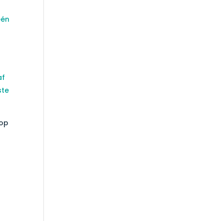
één
af
ste
 op
p