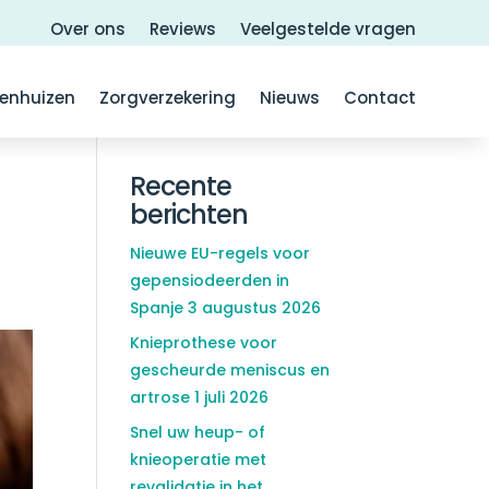
Over ons
Reviews
Veelgestelde vragen
kenhuizen
Zorgverzekering
Nieuws
Contact
Recente
berichten
Nieuwe EU-regels voor
gepensiodeerden in
Spanje
3 augustus 2026
Knieprothese voor
gescheurde meniscus en
artrose
1 juli 2026
Snel uw heup- of
knieoperatie met
revalidatie in het