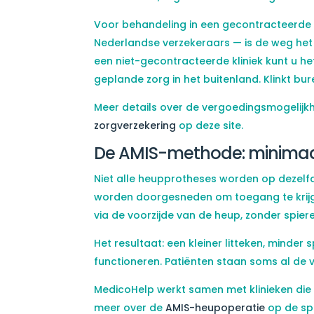
Voor behandeling in een gecontracteerde 
Nederlandse verzekeraars — is de weg het 
een niet-gecontracteerde kliniek kunt u h
geplande zorg in het buitenland. Klinkt bu
Meer details over de vergoedingsmogelijkh
zorgverzekering
op deze site.
De AMIS-methode: minimaal 
Niet alle heupprotheses worden op dezelf
worden doorgesneden om toegang te krijge
via de voorzijde van de heup, zonder spier
Het resultaat: een kleiner litteken, minde
functioneren. Patiënten staan soms al de
MedicoHelp werkt samen met klinieken die
meer over de
AMIS-heupoperatie
op de spe