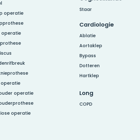
l
Staar
p operatie
pprothese
Cardiologie
 operatie
Ablatie
eprothese
Aortaklep
iscus
Bypass
denrifbreuk
Dotteren
knieprothese
Hartklep
 operatie
Long
ouder operatie
ouderprothese
COPD
liose operatie