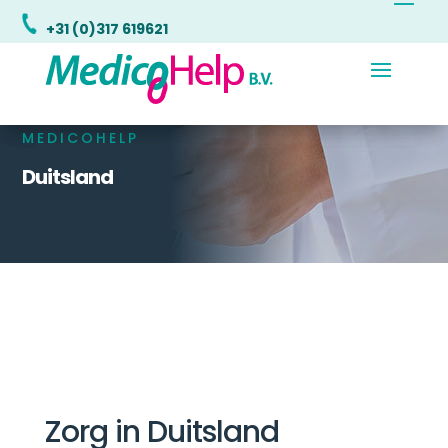
+31 (0)317 619621
+31 (0)317 619621
+31 (0)317 619621
MEDICOHELP
Duitsland
Zorg in Duitsland